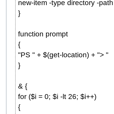
new-item -type directory -path
}
function prompt
{
"PS " + $(get-location) + "> "
}
& {
for ($i = 0; $i -lt 26; $i++)
{