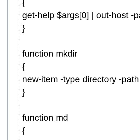
{
get-help $args[0] | out-host -
}
function mkdir
{
new-item -type directory -path
}
function md
{