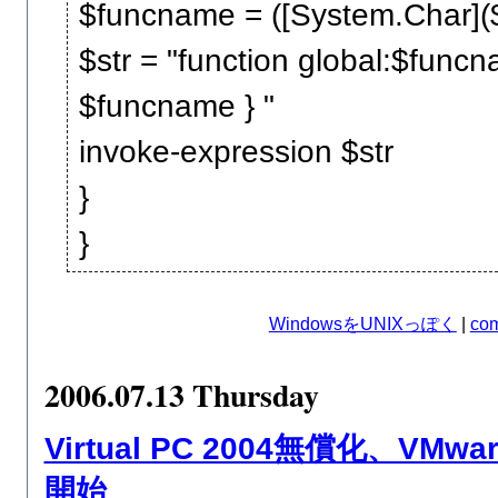
$funcname = ([System.Char]($i
$str = "function global:$funcn
$funcname } "
invoke-expression $str
}
}
WindowsをUNIXっぽく
|
com
2006.07.13 Thursday
Virtual PC 2004無償化、VMw
開始